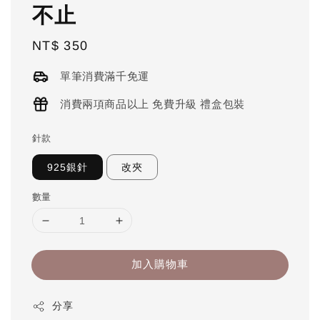
不止
Regular
NT$ 350
price
單筆消費滿千免運
消費兩項商品以上 免費升級 禮盒包裝
針款
925銀針
改夾
數量
加入購物車
分享