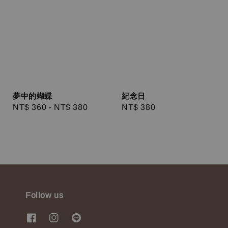
夢中的蝴蝶
紀念日
Regular
NT$ 360
-
NT$ 380
Regular
NT$ 380
price
price
Follow us