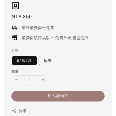
回
Regular
NT$ 350
price
單筆消費滿千免運
消費兩項商品以上 免費升級 禮盒包裝
針款
925銀針
改夾
數量
加入購物車
分享