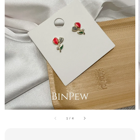
1
/
4