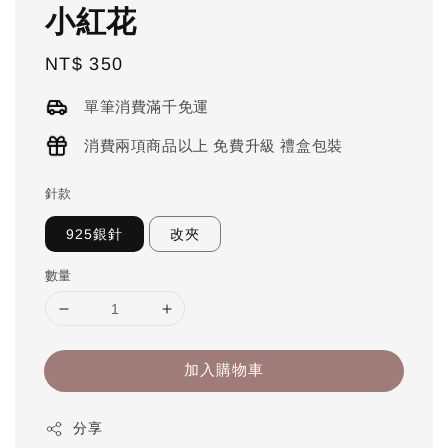
小紅花
Regular
NT$ 350
price
單筆消費滿千免運
消費兩項商品以上 免費升級 禮盒包裝
針款
925銀針
改夾
數量
加入購物車
分享