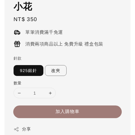
小花
Regular
NT$ 350
price
單筆消費滿千免運
消費兩項商品以上 免費升級 禮盒包裝
針款
925銀針
改夾
數量
加入購物車
分享