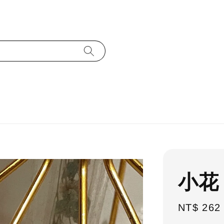
小花
Sale
NT$ 262
price