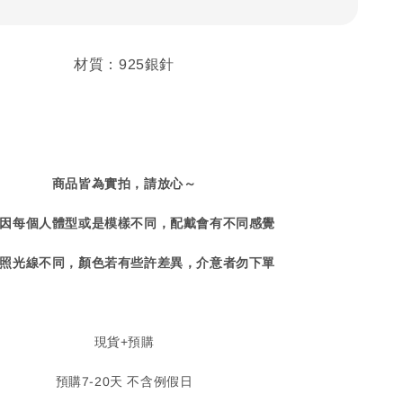
材質：925銀針
商品皆為實拍，請放心～
因每個人體型或是模樣不同，配戴會有不同感覺
照光線不同，顏色若有些許差異，介意者勿下單
現貨+預購
預購7-20天 不含例假日