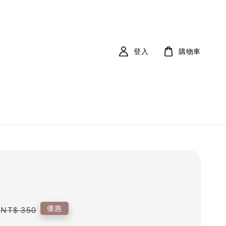
登入
購物車
Regular
優惠
NT$ 350
price