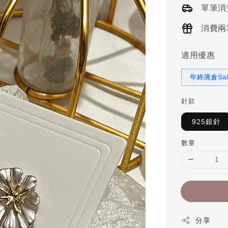
單筆消
消費兩
適用優惠
年終清倉Sal
針款
925銀針
數量
分享