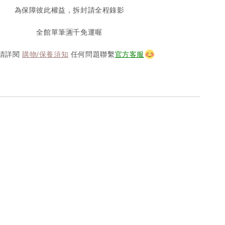
為保障彼此權益，拆封請全程錄影
全館單筆🈵️千免運喔
請詳閱
購物/保養須知
任何問題聯繫
官方客服