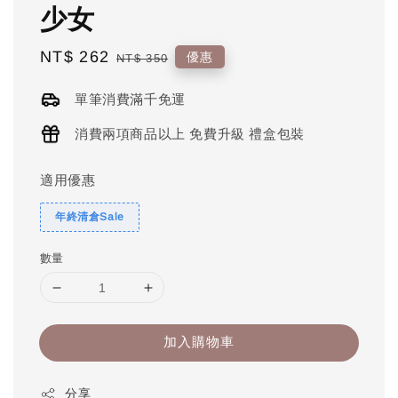
少女
Sale
NT$ 262
Regular
優惠
NT$ 350
price
price
單筆消費滿千免運
消費兩項商品以上 免費升級 禮盒包裝
適用優惠
年終清倉Sale
數量
加入購物車
分享