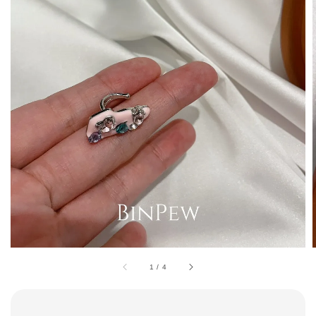
1
/
4