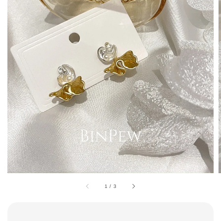
1
/
3