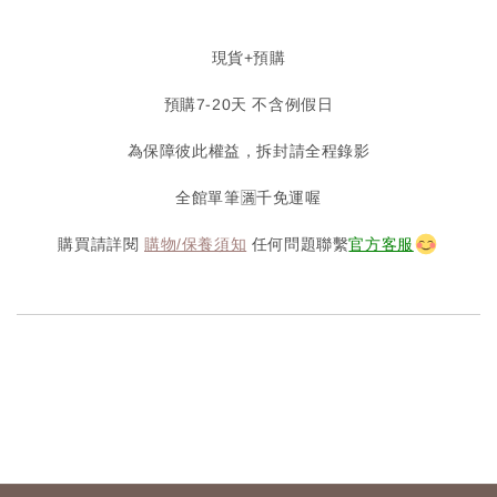
現貨+預購
預購7-20天 不含例假日
為保障彼此權益，拆封請全程錄影
全館單筆🈵️千免運喔
購買請詳閱
購物/保養須知
任何問題聯繫
官方客服