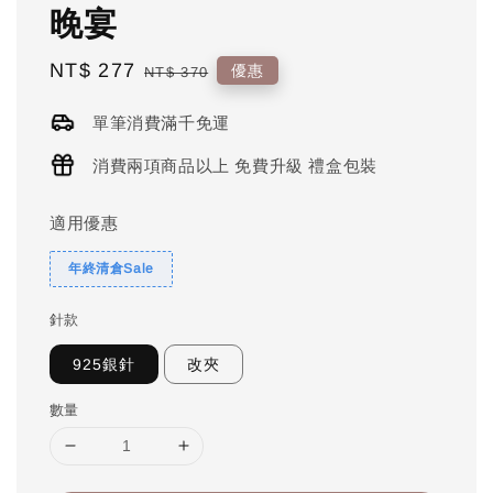
晚宴
Sale
NT$ 277
Regular
優惠
NT$ 370
price
price
單筆消費滿千免運
消費兩項商品以上 免費升級 禮盒包裝
適用優惠
年終清倉Sale
針款
925銀針
改夾
數量