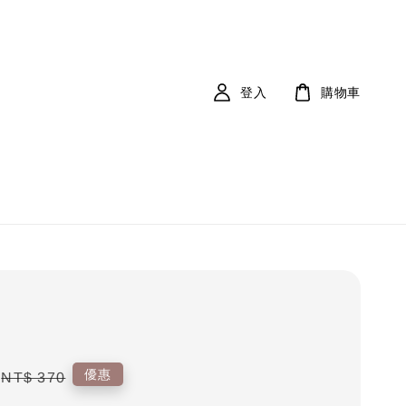
登入
購物車
Regular
優惠
NT$ 370
price