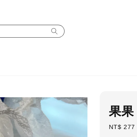
果果
Sale
NT$ 277
price