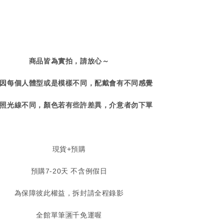
商品皆為實拍，請放心～
因每個人體型或是模樣不同，配戴會有不同感覺
照光線不同，顏色若有些許差異，介意者勿下單
現貨+預購
預購7-20天 不含例假日
為保障彼此權益，拆封請全程錄影
全館單筆🈵️千免運喔