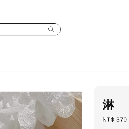
淋
Regular
NT$ 370
price