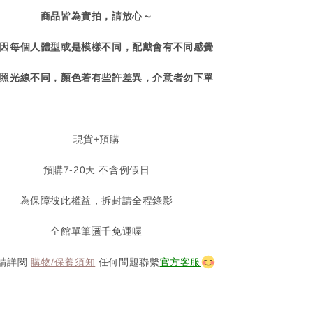
商品皆為實拍，請放心～
因每個人體型或是模樣不同，配戴會有不同感覺
照光線不同，顏色若有些許差異，介意者勿下單
現貨+預購
預購7-20天 不含例假日
為保障彼此權益，拆封請全程錄影
全館單筆🈵️千免運喔
請詳閱
購物/保養須知
任何問題聯繫
官方客服