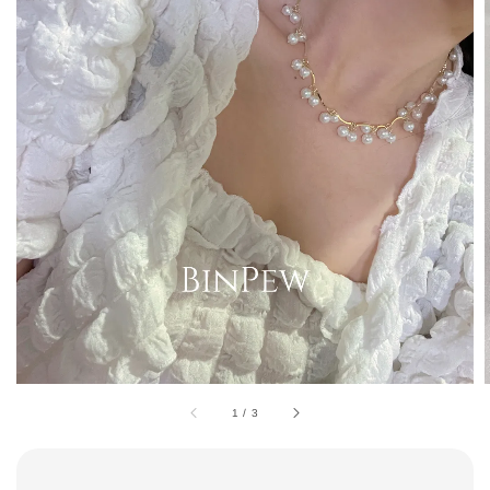
1
/
3