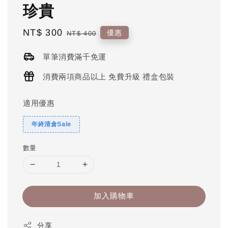
珍貴
Sale
NT$ 300
Regular
優惠
NT$ 400
price
price
單筆消費滿千免運
消費兩項商品以上 免費升級 禮盒包裝
適用優惠
年終清倉Sale
數量
加入購物車
分享