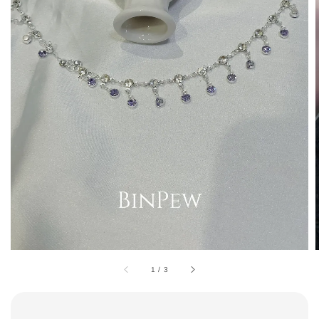
1
/
3