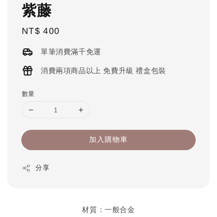
紫藤
Regular
NT$ 400
price
單筆消費滿千免運
消費兩項商品以上 免費升級 禮盒包裝
數量
加入購物車
分享
材質：一般合金