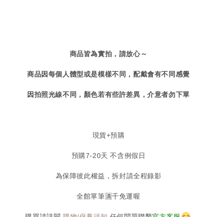
商品皆為實拍，請放心～
商品因每個人體型或是模樣不同，配戴會有不同感覺
因拍照光線不同，顏色若有些許差異，介意者勿下單
現貨+預購
預購7-20天 不含例假日
為保障彼此權益，拆封請全程錄影
全館單筆🈵️千免運喔
購買請詳閱
購物/保養須知
任何問題聯繫
官方客服