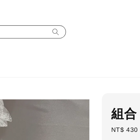
組合
Regular
NT$ 430
price