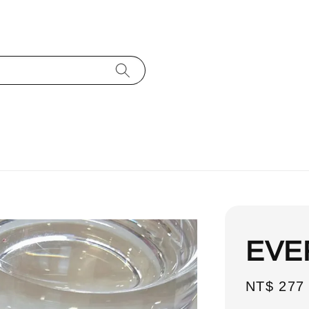
EVE
Sale
NT$ 277
price