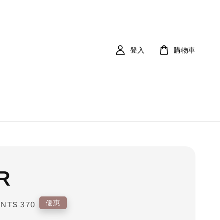
登入
購物車
R
Regular
優惠
NT$ 370
price