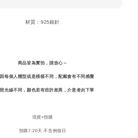
材質：925銀針
商品皆為實拍，請放心～
因每個人體型或是模樣不同，配戴會有不同感覺
照光線不同，顏色若有些許差異，介意者勿下單
現貨+預購
預購7-20天 不含例假日