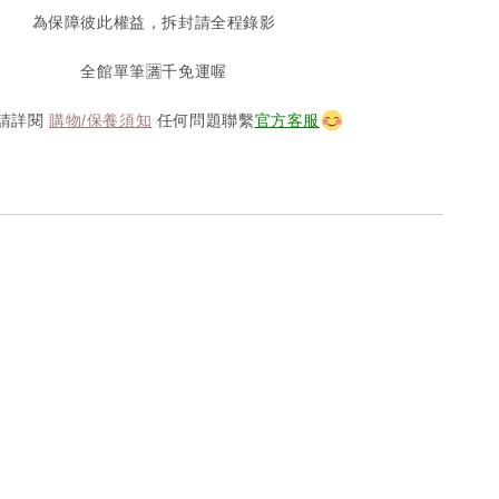
為保障彼此權益，拆封請全程錄影
全館單筆🈵️千免運喔
請詳閱
購物/保養須知
任何問題聯繫
官方客服