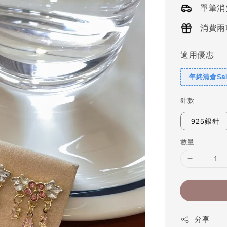
單筆消
消費兩
適用優惠
年終清倉Sal
針款
925銀針
數量
分享